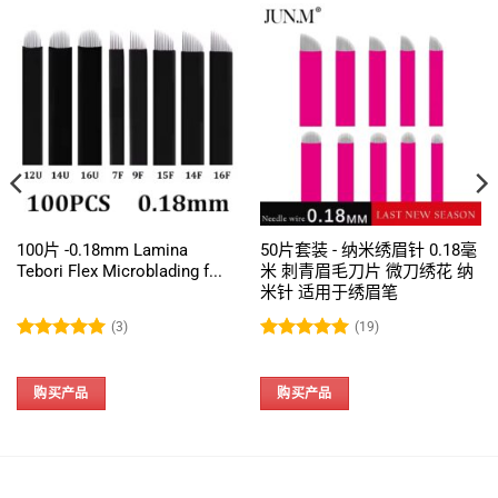
100片 -0.18mm Lamina
50片套装 - 纳米绣眉针 0.18毫
Tebori Flex Microblading f...
米 刺青眉毛刀片 微刀绣花 纳
米针 适用于绣眉笔
(3)
(19)
评分
5
评分
4.95
&sol; 5
&sol; 5
购买产品
购买产品