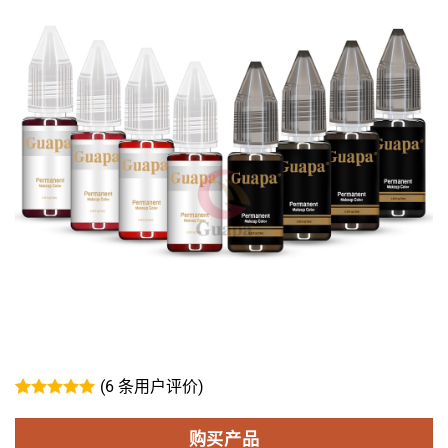
(
6
条用户评价)
评级
6
5
/
5，已有
位
购买产品
客户进行了