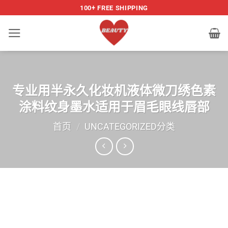
跳
100+ FREE SHIPPING
到
内
容
专业用半永久化妆机液体微刀绣色素
涂料纹身墨水适用于眉毛眼线唇部
首页
/
UNCATEGORIZED分类