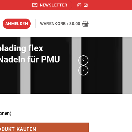
NEWSLETTER
ANMELDEN
WARENKORB /
$
0.00
lading flex
Nadeln für PMU
onen)
ODUKT KAUFEN