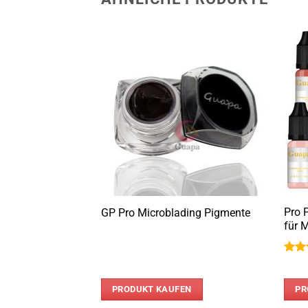
ristall Acryl
Pro 
GP Pro Microblading Pigmente
.
für 
Bewe
mit
von 
EN
PRODUKT KAUFEN
PR