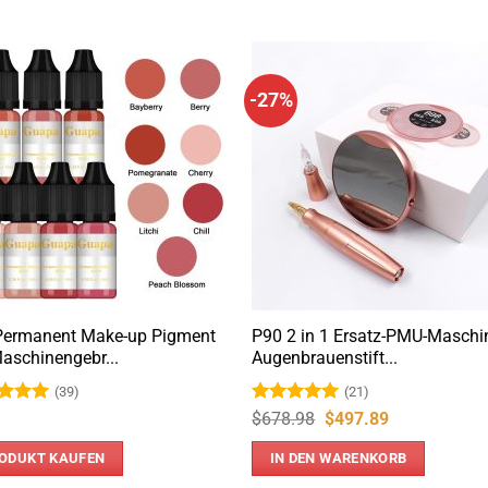
-27%
Permanent Make-up Pigment
P90 2 in 1 Ersatz-PMU-Maschi
Maschinengebr...
Augenbrauenstift...
(39)
(21)
rtet
Bewertet
Ursprünglicher
Aktueller
$
678.98
$
497.89
Preis
Preis
4.97
mit
5
von
war:
ist:
5
5
ODUKT KAUFEN
IN DEN WARENKORB
$678.98
$497.89.