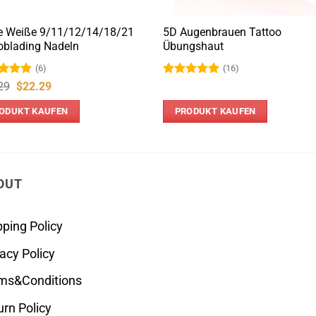
e Weiße 9/11/12/14/18/21
5D Augenbrauen Tattoo
oblading Nadeln
Übungshaut
(6)
(16)
rtet
Ursprünglicher
Aktueller
Bewertet
29
$
22.29
Preis
Preis
5
von
mit
5
von
war:
ist:
5
ODUKT KAUFEN
PRODUKT KAUFEN
$36.29
$22.29.
OUT
pping Policy
vacy Policy
ms&Conditions
urn Policy