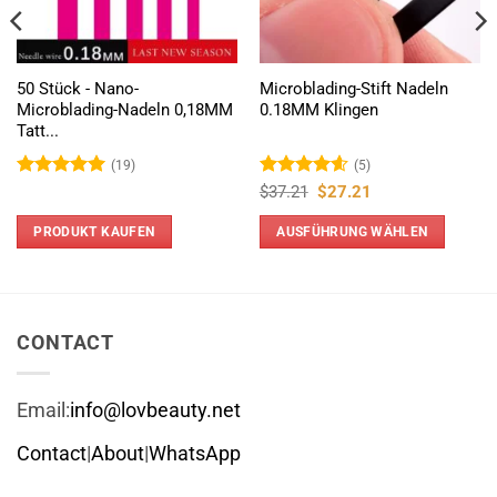
50 Stück - Nano-
Microblading-Stift Nadeln
Microblading-Nadeln 0,18MM
0.18MM Klingen
Tatt...
(19)
(5)
Bewertet
Bewertet
Ursprünglicher
Aktueller
$
37.21
$
27.21
Preis
Preis
mit
4.95
mit
4.6
war:
ist:
von 5
von 5
PRODUKT KAUFEN
AUSFÜHRUNG WÄHLEN
$37.21
$27.21.
Dieses
Produkt
weist
mehrere
CONTACT
Varianten
auf.
Email:
info@lovbeauty.net
Die
Optionen
Contact
|
About
|
WhatsApp
können