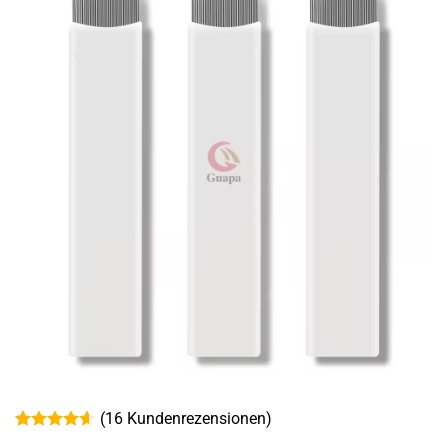
(
16
Kundenrezensionen)
Bewertet
16