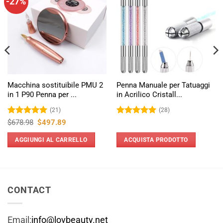
-27%
Macchina sostituibile PMU 2
Penna Manuale per Tatuaggi
in 1 P90 Penna per ...
in Acrilico Cristall...
(21)
(28)
Valutato
Il
5
Il
Valutato
5
$
678.98
$
497.89
prezzo
prezzo
su 5
su 5
originale
attuale
AGGIUNGI AL CARRELLO
ACQUISTA PRODOTTO
era:
è:
$678.98.
$497.89.
CONTACT
Email:
info@lovbeauty.net