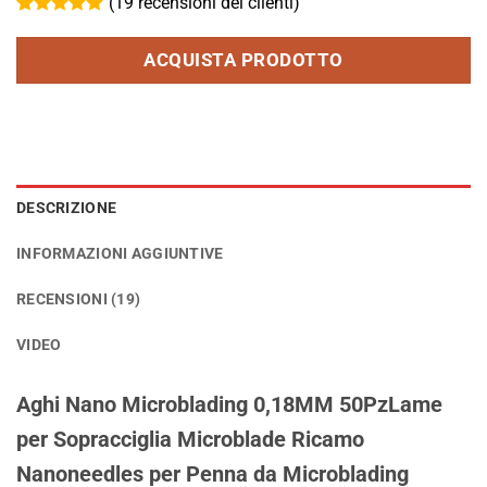
(
19
recensioni dei clienti)
Valutato
19
4.95
su 5
ACQUISTA PRODOTTO
su base di
recensioni
DESCRIZIONE
INFORMAZIONI AGGIUNTIVE
RECENSIONI (19)
VIDEO
Aghi Nano Microblading 0,18MM 50PzLame
per Sopracciglia Microblade Ricamo
Nanoneedles per Penna da Microblading