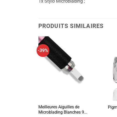
1x Stylo Microblading ;
PRODUITS SIMILAIRES
-39%
ochettes PCD
Meilleures Aiguilles de
Pigm
s...
Microblading Blanches 9...