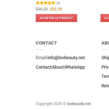
(6)
Note
5
sur
Le
Le
$
36.29
$
22.29
prix
prix
5
initial
actuel
ODUIT
ACHETER LE PRODUIT
AC
était :
est :
$36.29.
$22.29.
CONTACT
AB
Email:
info@lovbeauty.net
Shi
Contact
|
About
|
WhatsApp
Pri
Ter
Ret
Copyright 2026 ©
lovbeauty.net