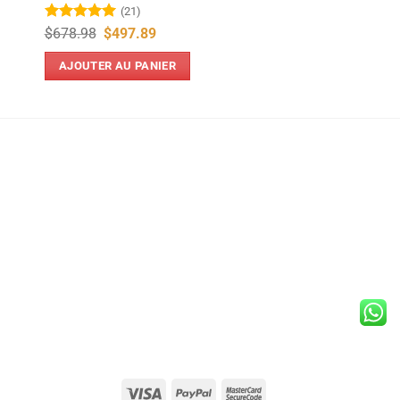
(21)
Note
5
sur
Le
Le
$
678.98
$
497.89
prix
prix
5
initial
actuel
AJOUTER AU PANIER
était :
est :
$678.98.
$497.89.
Visa
PayPal
MasterCard