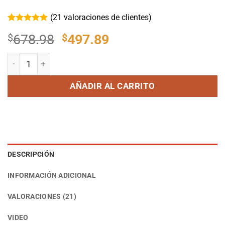
(
21
valoraciones de clientes)
Valorado
21
El
El
$
678.98
$
497.89
con
5
de 5
en base a
precio
precio
valoraciones
Máquina de PMU P90 2 en 1 Reemplazable Bolígrafo de Ceja
de clientes
original
actual
era:
es:
AÑADIR AL CARRITO
$678.98.
$497.89.
DESCRIPCIÓN
INFORMACIÓN ADICIONAL
VALORACIONES (21)
VIDEO