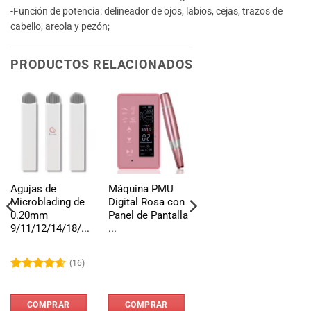
-Función de potencia: delineador de ojos, labios, cejas, trazos de
cabello, areola y pezón;
PRODUCTOS RELACIONADOS
-27%
Agujas de
Máquina PMU
Agujas de
Microblading de
Digital Rosa con
Microblading
0.20mm
Panel de Pantalla
0.18MM
9/11/12/14/18/...
...
(16)
(5)
Valorado
Valorado
El
El
$
37.21
$
27.21
precio
precio
con
4.56
con
4.6
de
original
actual
de 5
5
COMPRAR
COMPRAR
SELECCIONAR
era:
es: