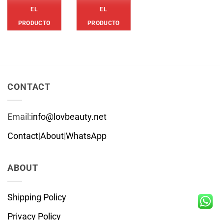
$37.21.
$27.21.
EL
EL
OPCIONES
PRODUCTO
PRODUCTO
Este
producto
tiene
múltiples
variantes.
CONTACT
Las
opciones
Email:
info@lovbeauty.net
se
pueden
Contact
|
About
|
WhatsApp
elegir
en
la
ABOUT
página
de
Shipping Policy
producto
Privacy Policy