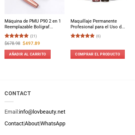
Máquina de PMU P90 2 en 1
Maquillaje Permanente
Reemplazable Bolígraf...
Profesional para el Uso d...
(21)
(6)
Valorado
El
El
Valorado
$
678.98
$
497.89
precio
precio
con
5
de 5
con
5
de 5
original
actual
AÑADIR AL CARRITO
COMPRAR EL PRODUCTO
era:
es:
$678.98.
$497.89.
CONTACT
Email:
info@lovbeauty.net
Contact
|
About
|
WhatsApp