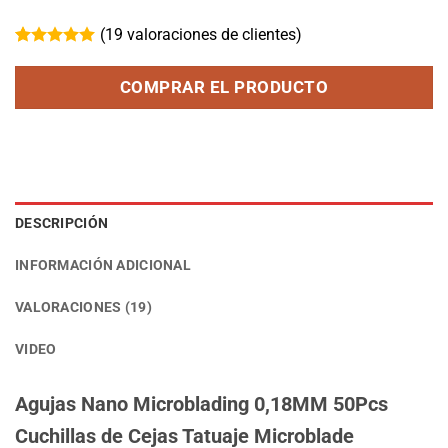
(
19
valoraciones de clientes)
Valorado
19
con
4.95
COMPRAR EL PRODUCTO
de 5 en
base a
valoraciones
de clientes
DESCRIPCIÓN
INFORMACIÓN ADICIONAL
VALORACIONES (19)
VIDEO
Agujas Nano Microblading 0,18MM 50Pcs
Cuchillas de Cejas Tatuaje Microblade