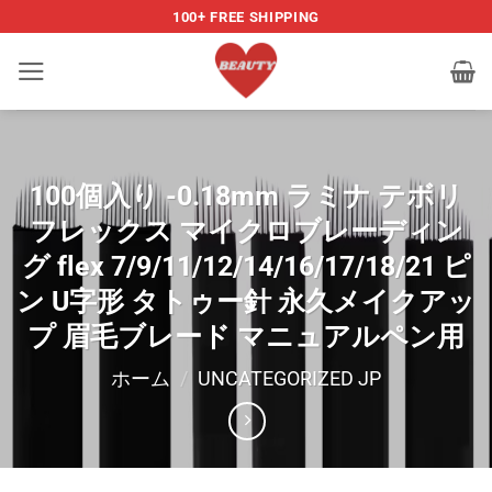
Skip
100+ FREE SHIPPING
to
content
100個入り -0.18mm ラミナ テボリ
フレックス マイクロブレーディン
グ flex 7/9/11/12/14/16/17/18/21 ピ
ン U字形 タトゥー針 永久メイクアッ
プ 眉毛ブレード マニュアルペン用
ホーム
/
UNCATEGORIZED JP