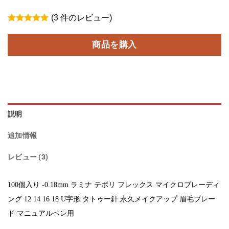
(
3
件のレビュー)
3
件の利用者
評価に基づ
商品を購入
く5段階評
価のうち、
5
点
説明
追加情報
レビュー (3)
100個入り -0.18mm ラミナ テボリ フレックス マイクロブレーディ
ング 12 14 16 18 U字形 タトゥー針 永久メイクアップ 眉毛ブレー
ド マニュアルペン用