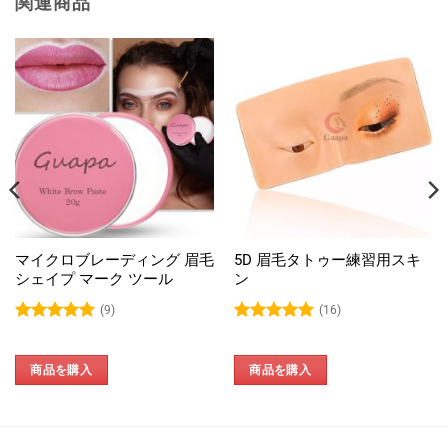
関連商品
マイクロブレーディング 眉毛
5D 眉毛タトゥー練習用スキ
シェイプ マーク ツール
ン
(9)
(16)
5段階中
5
の
5段階中
5
の
評価
評価
商品を購入
商品を購入