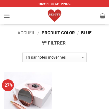
Passer
100+ FREE SHIPPING
au
contenu
ACCUEIL
/
PRODUIT COLOR
/
BLUE
FILTRER
-27%