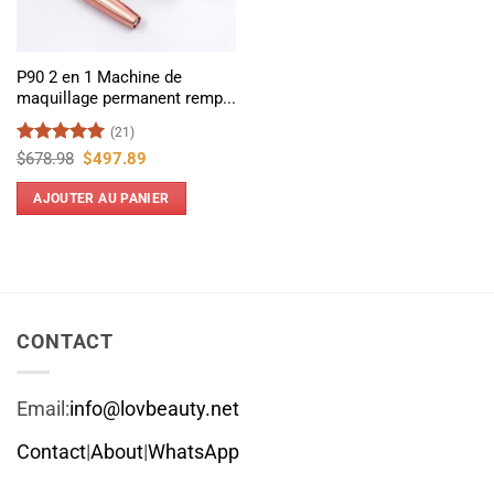
P90 2 en 1 Machine de
maquillage permanent remp...
(21)
Note
5
sur
Le
Le
$
678.98
$
497.89
prix
prix
5
initial
actuel
AJOUTER AU PANIER
était :
est :
$678.98.
$497.89.
CONTACT
Email:
info@lovbeauty.net
Contact
|
About
|
WhatsApp