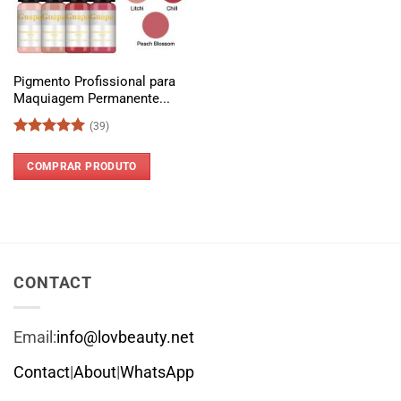
Pigmento Profissional para
Maquiagem Permanente...
(39)
Avaliação
4.97
de 5
COMPRAR PRODUTO
CONTACT
Email:
info@lovbeauty.net
Contact
|
About
|
WhatsApp