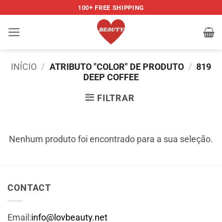
Skip
100+ FREE SHIPPING
to
content
INÍCIO
/
ATRIBUTO "COLOR" DE PRODUTO
/
819
DEEP COFFEE
FILTRAR
Nenhum produto foi encontrado para a sua seleção.
CONTACT
Email:
info@lovbeauty.net