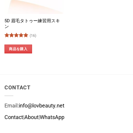
5D 眉毛タトゥー練習用スキ
ン
(16)
5段階中
5
の
評価
商品を購入
CONTACT
Email:
info@lovbeauty.net
Contact
|
About
|
WhatsApp