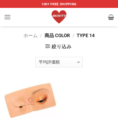
Skip
100+ FREE SHIPPING
to
content
ホーム
/
商品 COLOR
/
TYPE 14
絞り込み