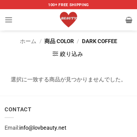
Skip
100+ FREE SHIPPING
to
content
ホーム
/
商品 COLOR
/
DARK COFFEE
絞り込み
選択に一致する商品が見つかりませんでした。
CONTACT
Email:
info@lovbeauty.net