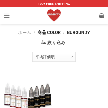
Skip
100+ FREE SHIPPING
to
content
ホーム
/
商品 COLOR
/
BURGUNDY
絞り込み