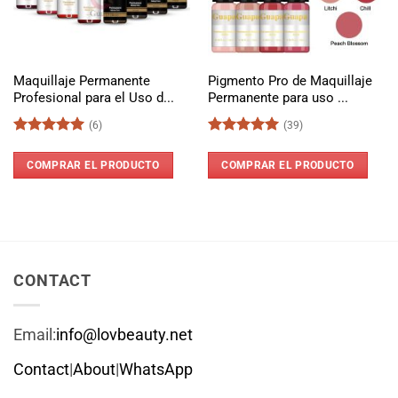
Maquillaje Permanente
Pigmento Pro de Maquillaje
Profesional para el Uso d...
Permanente para uso ...
(6)
(39)
Valorado
Valorado
con
5
de 5
con
4.97
COMPRAR EL PRODUCTO
COMPRAR EL PRODUCTO
de 5
CONTACT
Email:
info@lovbeauty.net
Contact
|
About
|
WhatsApp