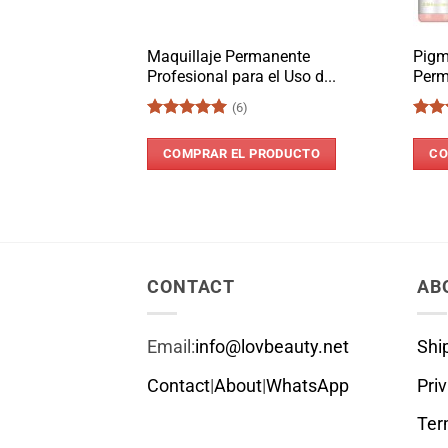
Maquillaje Permanente
Pigm
Profesional para el Uso d...
Perm
(6)
Valorado
Valo
con
5
de 5
con
COMPRAR EL PRODUCTO
CO
de 5
CONTACT
AB
Email:
info@lovbeauty.net
Shi
Contact
|
About
|
WhatsApp
Pri
Ter