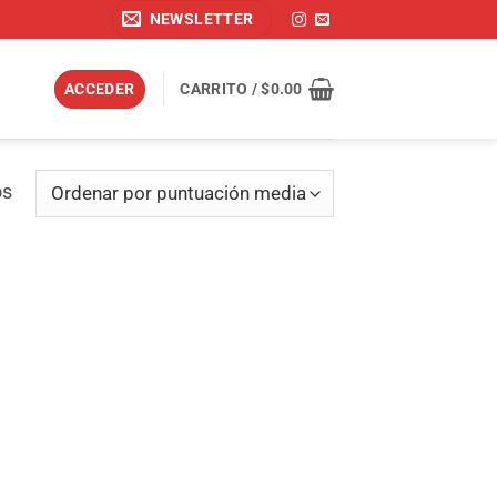
NEWSLETTER
ACCEDER
CARRITO /
$
0.00
Ordenado
os
por
puntuación
media