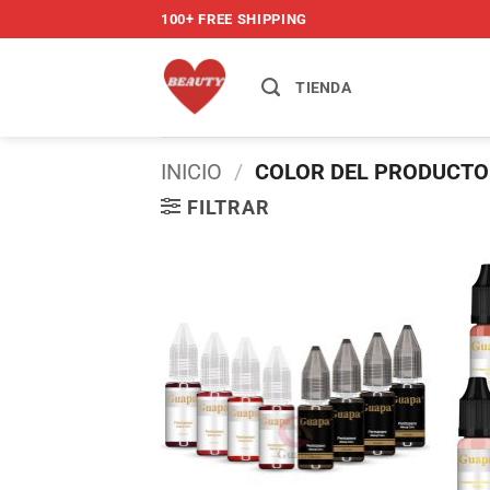
Saltar
100+ FREE SHIPPING
al
contenido
TIENDA
INICIO
/
COLOR DEL PRODUCT
FILTRAR