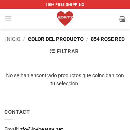
Saltar
100+ FREE SHIPPING
al
contenido
INICIO
/
COLOR DEL PRODUCTO
/
854 ROSE RED
FILTRAR
No se han encontrado productos que coincidan con
tu selección.
CONTACT
Email:
info@lovbeauty.net