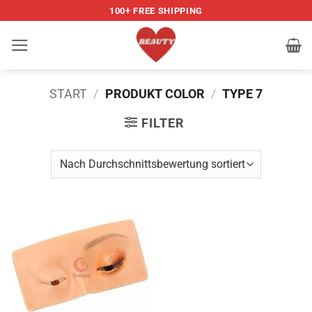
Zum
100+ FREE SHIPPING
Inhalt
springen
START
/
PRODUKT COLOR
/
TYPE 7
FILTER