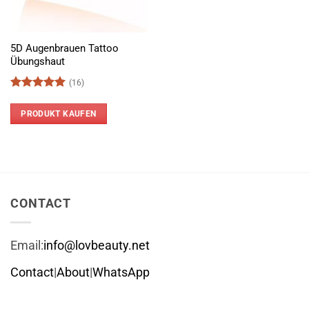
5D Augenbrauen Tattoo
Übungshaut
(16)
Bewertet
mit
5
von
PRODUKT KAUFEN
5
CONTACT
Email:
info@lovbeauty.net
Contact
|
About
|
WhatsApp