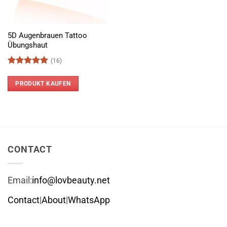
5D Augenbrauen Tattoo
Übungshaut
(16)
Bewertet
mit
5
von
PRODUKT KAUFEN
5
CONTACT
Email:
info@lovbeauty.net
Contact
|
About
|
WhatsApp