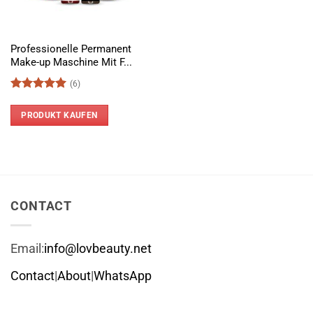
Professionelle Permanent
Make-up Maschine Mit F...
(6)
Bewertet
mit
5
von
PRODUKT KAUFEN
5
CONTACT
Email:
info@lovbeauty.net
Contact
|
About
|
WhatsApp