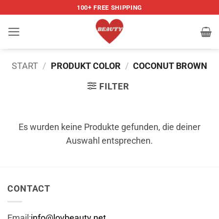
Zum
100+ FREE SHIPPING
Inhalt
springen
START
/
PRODUKT COLOR
/
COCONUT BROWN
FILTER
Es wurden keine Produkte gefunden, die deiner
Auswahl entsprechen.
CONTACT
Email:
info@lovbeauty.net