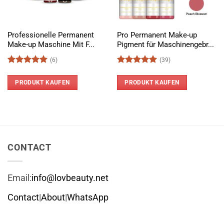
Professionelle Permanent
Pro Permanent Make-up
Make-up Maschine Mit F...
Pigment für Maschinengebr...
(6)
(39)
Bewertet
Bewertet
mit
5
von
mit
4.97
PRODUKT KAUFEN
PRODUKT KAUFEN
5
von 5
CONTACT
Email:
info@lovbeauty.net
Contact
|
About
|
WhatsApp