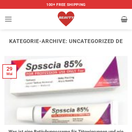
Zum
100+ FREE SHIPPING
Inhalt
springen
KATEGORIE-ARCHIVE:
UNCATEGORIZED DE
29
Mai
Was ist eine Betäubungscreme für Tätowierungen und wie