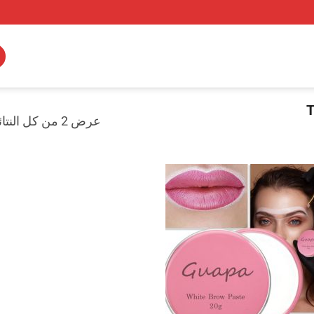
عرض ⁦2⁩ من كل النتائج