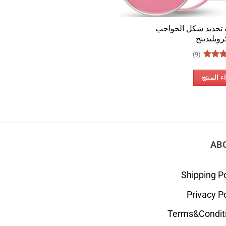
 تحديد شكل الحواجب
روبليدينج
(9)
قييم
5
 المنتج
AB
Shipping Po
Privacy Po
Terms&Condit