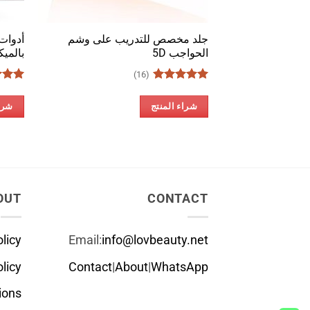
جلد مخصص للتدريب على وشم
أدوات
الحواجب 5D
بالميك
(16)
تم التقييم
تم الت
5
من 5
5
من 
شراء المنتج
شراء
OUT
CONTACT
licy
Email:
info@lovbeauty.net
licy
Contact
|
About
|
WhatsApp
ions